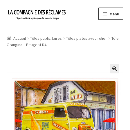
Aller
Aller
Menu
à
au
la
contenu
Accueil
navigation
Accueil
Tôles publicitaires
Tôles plates avec relief
Tôle
Orangina – Peugeot D4
À propos de La Compagnie des Réclames
Informations légales
Ma Commande
Mon compte
Mon Panier
Politique de confidentialité