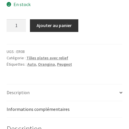
En stock
quantité
Ajouter au panier
de
Tôle
Orangina
-
UGS :
ER08
Catégorie :
Tôles plates avec relief
Peugeot
Étiquettes :
Auto
,
Orangina
,
Peugeot
D4
Description
Informations complémentaires
Description