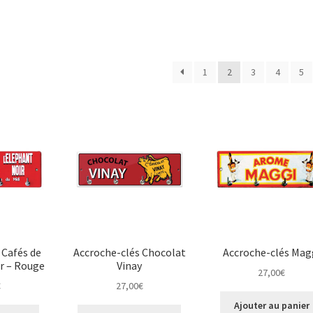
1
2
3
4
5
 Cafés de
Accroche-clés Chocolat
Accroche-clés Mag
r – Rouge
Vinay
27,00
€
€
27,00
€
Ajouter au panier