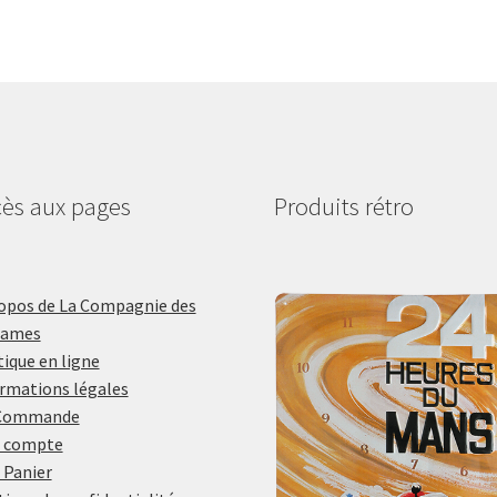
ès aux pages
Produits rétro
opos de La Compagnie des
lames
ique en ligne
rmations légales
Commande
 compte
 Panier