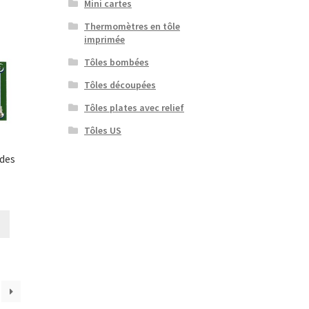
Mini cartes
Thermomètres en tôle
imprimée
Tôles bombées
Tôles découpées
Tôles plates avec relief
Tôles US
 des