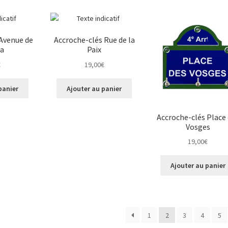
 Avenue de
Accroche-clés Rue de la
ra
Paix
€
19,00
€
panier
Ajouter au panier
Accroche-clés Place
Vosges
19,00
€
Ajouter au panier
1
2
3
4
5