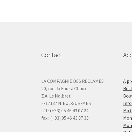
Contact
Acc
LA COMPAGNIE DES RÉCLAMES
À pr
20, rue du Four à Chaux
Réc
Z.A. Le Nalbret
Bout
F-17137 NIEUL-SUR-MER
Info
tél : (+33) 05 46 43 07 24
Ma 
fax : (+33) 05 46 43 07 33
Mon
Mon