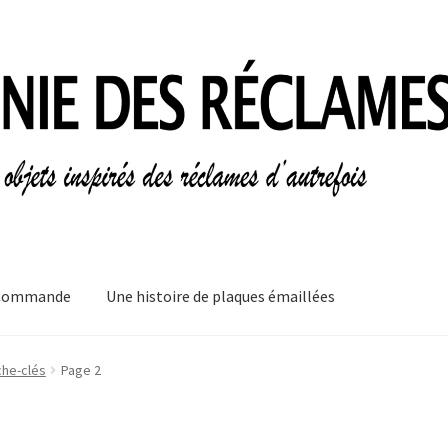
Commande
Une histoire de plaques émaillées
mes
Informations légales
Ma Commande
Mon compte
Mon Panier
he-clés
Page 2
plaques émaillées