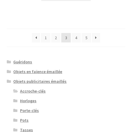
1
2
3
4
5
Guéridons
Objets en faïence émaillée
Objets publicitaires émaillés
Accroche-clés
Horloges
Porte-clés
Pots
Tasses