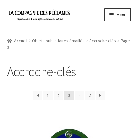
Aller
Aller
Menu
à
au
la
contenu
Accueil
navigation
Accueil
Objets publicitaires émaillés
Accroche-clés
Page
3
À propos de La Compagnie des Réclames
Informations légales
Accroche-clés
Ma Commande
1
2
3
4
5
Mon compte
Mon Panier
Politique de confidentialité