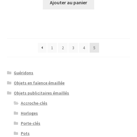
Ajouter au panier
1
2
3
4
5
Guéridons
Objets en faïence émaillée
Objets publicitaires émaillés
Accroche-clés
Horloges
Porte-clés
Pots