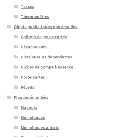
Tasses
Thermomètres
Objets publicitaires non émaillés
Coffrets de jeu de cartes
Décapsuleurs
Distributeurs de serviettes
Globes de pompe à essence
Porte-cartes
Réveils
Plaques émaillées
Magnets
Mini plaques
Mini plaques à texte