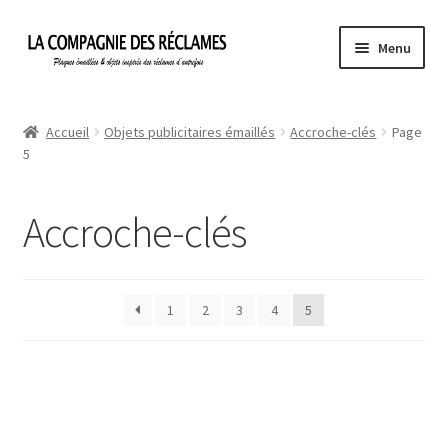
Aller
Aller
Menu
à
au
la
contenu
Accueil
navigation
Accueil
Objets publicitaires émaillés
Accroche-clés
Page
5
À propos de La Compagnie des Réclames
Informations légales
Accroche-clés
Ma Commande
1
2
3
4
5
Mon compte
Mon Panier
Politique de confidentialité